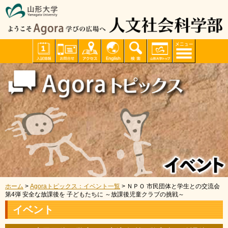
ホーム
>
Agoraトピックス：イベント一覧
> ＮＰＯ 市民団体と学生との交流会
第4弾 安全な放課後を 子どもたちに ～放課後児童クラブの挑戦～
イベント