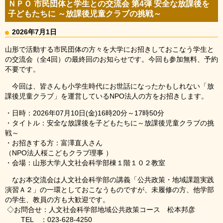
ＮＰＯ 市民団体と学生との交流会 第4弾 安全な放課後を
子どもたちに ～放課後児童クラブの挑戦～
2026年7月1日
山形で活動する市民団体の方々を大学にお招きしておこなう学生と
の交流会（全4回）の最終回のお知らせです。今回も参加無料、予約
不要です。
今回は、皆さんも小学生時代にお世話になったかもしれない「放
課後児童クラブ」を運営しているNPO法人の方をお招きします。
・日時：2026年07月10日(金)16時20分～17時50分
・タイトル：安全な放課後を子どもたちに～放課後児童クラブの挑
戦～
・お招きする方：富澤直人さん
（NPO法人桜こどもクラブ理事 ）
・会場：山形大学人文社会科学部棟１階１０２教室
なお本交流会は人文社会科学部の講義「公共政策・地域課題実践
演習Ａ２」の一環としておこなうものですが、未履修の方、他学部
の学生、教員の方も大歓迎です。
◇お問合せ：人文社会科学部地域公共政策コース 松本邦彦
TEL ：023-628-4250