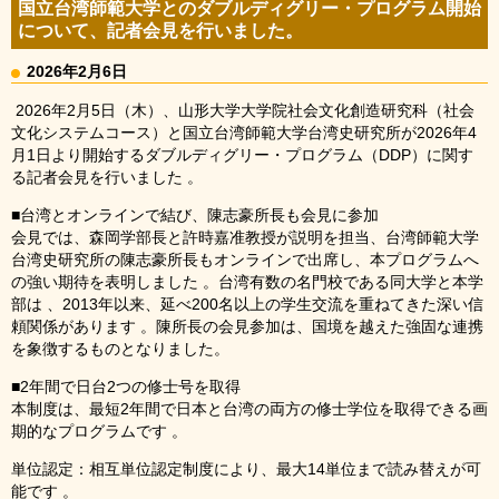
国立台湾師範大学とのダブルディグリー・プログラム開始
について、記者会見を行いました。
2026年2月6日
2026年2月5日（木）、山形大学大学院社会文化創造研究科（社会
文化システムコース）と国立台湾師範大学台湾史研究所が2026年4
月1日より開始するダブルディグリー・プログラム（DDP）に関す
る記者会見を行いました 。
■台湾とオンラインで結び、陳志豪所長も会見に参加
会見では、森岡学部長と許時嘉准教授が説明を担当、台湾師範大学
台湾史研究所の陳志豪所長もオンラインで出席し、本プログラムへ
の強い期待を表明しました 。台湾有数の名門校である同大学と本学
部は 、2013年以来、延べ200名以上の学生交流を重ねてきた深い信
頼関係があります 。陳所長の会見参加は、国境を越えた強固な連携
を象徴するものとなりました。
■2年間で日台2つの修士号を取得
本制度は、最短2年間で日本と台湾の両方の修士学位を取得できる画
期的なプログラムです 。
単位認定：相互単位認定制度により、最大14単位まで読み替えが可
能です 。