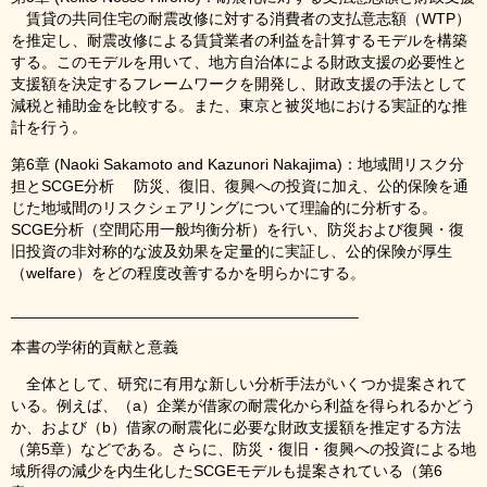
賃貸の共同住宅の耐震改修に対する消費者の支払意志額（WTP）
を推定し、耐震改修による賃貸業者の利益を計算するモデルを構築
する。このモデルを用いて、地方自治体による財政支援の必要性と
支援額を決定するフレームワークを開発し、財政支援の手法として
減税と補助金を比較する。また、東京と被災地における実証的な推
計を行う。
第6章 (Naoki Sakamoto and Kazunori Nakajima)：地域間リスク分
担とSCGE分析 防災、復旧、復興への投資に加え、公的保険を通
じた地域間のリスクシェアリングについて理論的に分析する。
SCGE分析（空間応用一般均衡分析）を行い、防災および復興・復
旧投資の非対称的な波及効果を定量的に実証し、公的保険が厚生
（welfare）をどの程度改善するかを明らかにする。
________________________________________
本書の学術的貢献と意義
全体として、研究に有用な新しい分析手法がいくつか提案されて
いる。例えば、（a）企業が借家の耐震化から利益を得られるかどう
か、および（b）借家の耐震化に必要な財政支援額を推定する方法
（第5章）などである。さらに、防災・復旧・復興への投資による地
域所得の減少を内生化したSCGEモデルも提案されている（第6