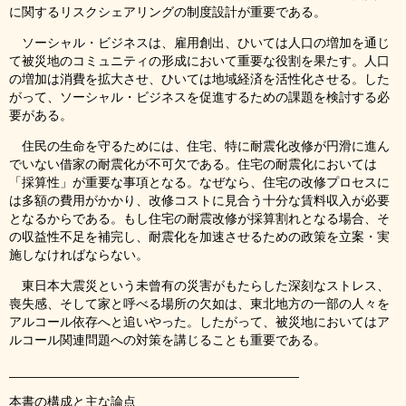
に関するリスクシェアリングの制度設計が重要である。
ソーシャル・ビジネスは、雇用創出、ひいては人口の増加を通じ
て被災地のコミュニティの形成において重要な役割を果たす。人口
の増加は消費を拡大させ、ひいては地域経済を活性化させる。した
がって、ソーシャル・ビジネスを促進するための課題を検討する必
要がある。
住民の生命を守るためには、住宅、特に耐震化改修が円滑に進ん
でいない借家の耐震化が不可欠である。住宅の耐震化においては
「採算性」が重要な事項となる。なぜなら、住宅の改修プロセスに
は多額の費用がかかり、改修コストに見合う十分な賃料収入が必要
となるからである。もし住宅の耐震改修が採算割れとなる場合、そ
の収益性不足を補完し、耐震化を加速させるための政策を立案・実
施しなければならない。
東日本大震災という未曾有の災害がもたらした深刻なストレス、
喪失感、そして家と呼べる場所の欠如は、東北地方の一部の人々を
アルコール依存へと追いやった。したがって、被災地においてはア
ルコール関連問題への対策を講じることも重要である。
________________________________________
本書の構成と主な論点