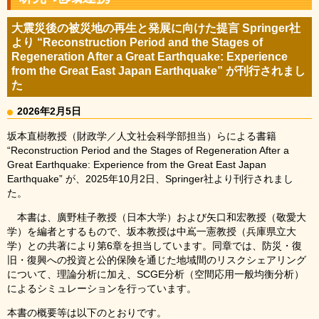
大震災後の被災地の再生と発展に向けた提言 Springer社
より “Reconstruction Period and the Stages of
Regeneration After a Great Earthquake: Experience
from the Great East Japan Earthquake” が刊行されまし
た
2026年2月5日
坂本直樹教授（財政学／人文社会科学部担当）らによる書籍
“Reconstruction Period and the Stages of Regeneration After a
Great Earthquake: Experience from the Great East Japan
Earthquake” が、2025年10月2日、Springer社より刊行されまし
た。
本書は、廣野桂子教授（日本大学）および矢口和宏教授（敬愛大
学）を編者とするもので、坂本教授は中嶌一憲教授（兵庫県立大
学）との共著により第6章を担当しています。同章では、防災・復
旧・復興への投資と公的保険を通じた地域間のリスクシェアリング
について、理論分析に加え、SCGE分析（空間応用一般均衡分析）
によるシミュレーションを行っています。
本書の概要等は以下のとおりです。