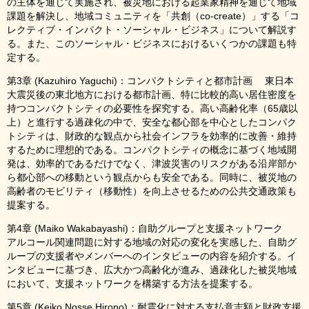
の主体を通じて実施され、被災地における起業家精神を通じて地域
課題を解決し、地域コミュニティを「共創（co-create）」する「コ
レクティブ・インパクト・ソーシャル・ビジネス」について解説す
る。また、このソーシャル・ビジネスにおけるいくつかの課題も特
定する。
第3章 (Kazuhiro Yaguchi)：コンパクトシティと都市計画 東日本
大震災後の東北地方における都市計画、特に比較的高い居住密度を
持つコンパクトシティの必要性を探究する。高い高齢化率（65歳以
上）と進行する過疎化の中で、安全な都心部を中心としたコンパク
トシティは、財政的な観点から社会インフラを効率的に改善・維持
するために理想的である。コンパクトシティの概念に基づく地域開
発は、効率的であるだけでなく、津波災害のリスクがある沿岸部か
ら都心部への移動という観点からも安全である。同時に、被災地の
高齢者のモビリティ（移動性）を向上させるための公共交通政策も
提案する。
第4章 (Maiko Wakabayashi)：自助グループと支援ネットワーク
アルコール関連問題に対する地域の対応の変化を実感した、自助グ
ループの支援者やメンバーへのインタビューの内容を紹介する。イ
ンタビューに基づき、広大かつ高齢化が進み、過疎化した被災地域
において、支援ネットワークを構築する方法を提案する。
第5章 (Keiko Nosse Hirono)：耐震化に対する支払意志額と財政支援