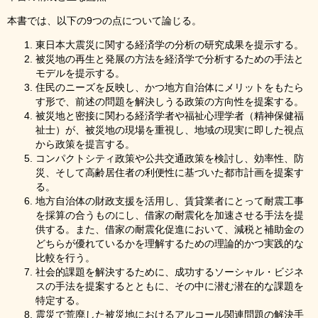
本書では、以下の9つの点について論じる。
東日本大震災に関する経済学の分析の研究成果を提示する。
被災地の再生と発展の方法を経済学で分析するための手法と
モデルを提示する。
住民のニーズを反映し、かつ地方自治体にメリットをもたら
す形で、前述の問題を解決しうる政策の方向性を提案する。
被災地と密接に関わる経済学者や福祉心理学者（精神保健福
祉士）が、被災地の現場を重視し、地域の現実に即した視点
から政策を提言する。
コンパクトシティ政策や公共交通政策を検討し、効率性、防
災、そして高齢居住者の利便性に基づいた都市計画を提案す
る。
地方自治体の財政支援を活用し、賃貸業者にとって耐震工事
を採算の合うものにし、借家の耐震化を加速させる手法を提
供する。また、借家の耐震化促進において、減税と補助金の
どちらが優れているかを理解するための理論的かつ実践的な
比較を行う。
社会的課題を解決するために、成功するソーシャル・ビジネ
スの手法を提案するとともに、その中に潜む潜在的な課題を
特定する。
震災で荒廃した被災地におけるアルコール関連問題の解決手