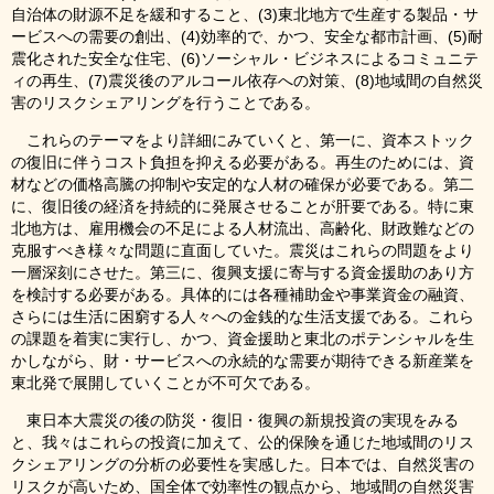
自治体の財源不足を緩和すること、(3)東北地方で生産する製品・サ
ービスへの需要の創出、(4)効率的で、かつ、安全な都市計画、(5)耐
震化された安全な住宅、(6)ソーシャル・ビジネスによるコミュニテ
ィの再生、(7)震災後のアルコール依存への対策、(8)地域間の自然災
害のリスクシェアリングを行うことである。
これらのテーマをより詳細にみていくと、第一に、資本ストック
の復旧に伴うコスト負担を抑える必要がある。再生のためには、資
材などの価格高騰の抑制や安定的な人材の確保が必要である。第二
に、復旧後の経済を持続的に発展させることが肝要である。特に東
北地方は、雇用機会の不足による人材流出、高齢化、財政難などの
克服すべき様々な問題に直面していた。震災はこれらの問題をより
一層深刻にさせた。第三に、復興支援に寄与する資金援助のあり方
を検討する必要がある。具体的には各種補助金や事業資金の融資、
さらには生活に困窮する人々への金銭的な生活支援である。これら
の課題を着実に実行し、かつ、資金援助と東北のポテンシャルを生
かしながら、財・サービスへの永続的な需要が期待できる新産業を
東北発で展開していくことが不可欠である。
東日本大震災の後の防災・復旧・復興の新規投資の実現をみる
と、我々はこれらの投資に加えて、公的保険を通じた地域間のリス
クシェアリングの分析の必要性を実感した。日本では、自然災害の
リスクが高いため、国全体で効率性の観点から、地域間の自然災害