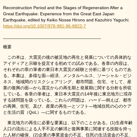
Reconstruction Period and the Stages of Regeneration After a
Great Earthquake: Experience from the Great East Japan
Earthquake, edited by Keiko Nosse Hirono and Kazuhiro Yaguchi.
https://doi.org/10.1007/978-981-96-8822-7
________________________________________
概要
この本は、大震災の後の被災地の再生と発展についての具体的な
アイディアと示唆を提言する初めての試みである。各章の内容は、
それぞれの章の筆者の東日本大震災の経験と分析に基づくものであ
る。本書は、多様な面―経済、メンタルヘルス、ソーシャル・ビジ
ネス、地域間のリスクシェアリング、都市問題、住宅、そして、産
業の復興の面―から震災からの再生期と発展期に関する分析を所収
している。各章の筆者は、東日本大震災の14年後に東北地方に現存
する諸問題を扱っている。これらの問題は、ハード―例えば、都市
の再興、住宅、及び、産業の再生―とソフト―地域住民の心のケア
と生活の質（QoL）―に関するものである。
東北地方の再生に必要な要素は、以下のことがある。(1)生産年齢
人口の流出による人手不足の解消と復興事業に関連する技能を持っ
た人材の確保、(2)企業の事業資金の不足、住民の生活資金の不足、