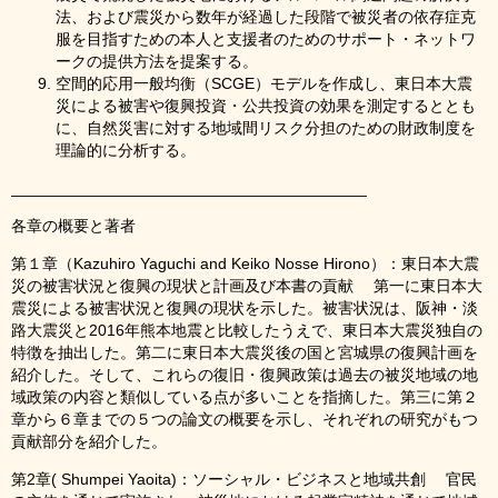
法、および震災から数年が経過した段階で被災者の依存症克
服を目指すための本人と支援者のためのサポート・ネットワ
ークの提供方法を提案する。
空間的応用一般均衡（SCGE）モデルを作成し、東日本大震
災による被害や復興投資・公共投資の効果を測定するととも
に、自然災害に対する地域間リスク分担のための財政制度を
理論的に分析する。
________________________________________
各章の概要と著者
第１章（Kazuhiro Yaguchi and Keiko Nosse Hirono）：東日本大震
災の被害状況と復興の現状と計画及び本書の貢献 第一に東日本大
震災による被害状況と復興の現状を示した。被害状況は、阪神・淡
路大震災と2016年熊本地震と比較したうえで、東日本大震災独自の
特徴を抽出した。第二に東日本大震災後の国と宮城県の復興計画を
紹介した。そして、これらの復旧・復興政策は過去の被災地域の地
域政策の内容と類似している点が多いことを指摘した。第三に第２
章から６章までの５つの論文の概要を示し、それぞれの研究がもつ
貢献部分を紹介した。
第2章( Shumpei Yaoita)：ソーシャル・ビジネスと地域共創 官民