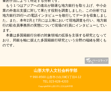
量的手法によって特定する分析です。
もう１つはアジアへの進出が顕著な地方銀行を取り上げ、中小企
業の外進出支援に対して果たす役割を調査しました。この分析では
地方銀行25行への電話インタビューを敢行してデータを収集しまし
た。また、本年2月と7月には上海において現地調査を行い、地方銀
行の駐在員事務所の実態について現場の行員にインタビューしてい
ます。
本書は多国籍銀行分析の対象領域の拡張を主張する研究となって
おり、邦銀を軸に据えた多国籍銀行研究という分野の端緒を開くも
のです。
山形大学人文社会科学部
〒990-8560 山形市小白川町1丁目4-12
TEL.023-628-4203
Copyright2016 山形大学人文社会科学部