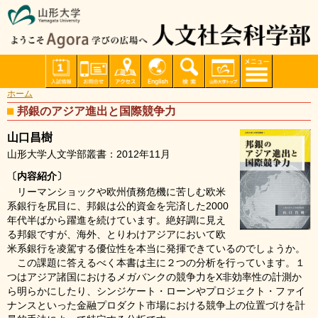
ホーム
邦銀のアジア進出と国際競争力
山口昌樹
山形大学人文学部叢書：2012年11月
〔内容紹介〕
リーマンショックや欧州債務危機に苦しむ欧米
系銀行を尻目に、邦銀は公的資金を完済した2000
年代半ばから躍進を続けています。絶好調に見え
る邦銀ですが、海外、とりわけアジアにおいて欧
米系銀行を凌駕する優位性を本当に発揮できているのでしょうか。
この課題に答えるべく本書は主に２つの分析を行っています。１
つはアジア諸国におけるメガバンクの競争力をX非効率性の計測か
ら明らかにしたり、シンジケート・ローンやプロジェクト・ファイ
ナンスといった金融プロダクト市場における競争上の位置づけを計