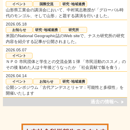
イベント
国際交流
研究･地域連携
山形県工業会の講演会において、中村篤志教授が「グローバル時
代のモンゴル、そして山形」と題する講演を行いました。
2026.05.18
お知らせ
研究･地域連携
研究所
米国のNational Geographic誌のWeb siteで、ナスカ研究所の研究
内容を紹介する記事が公開されました。
2026.05.07
イベント
ＮＰＯ 市民団体と学生との交流会第１弾 「市民活動のススメ」の
その後 勧めた人は十年後どうなったか 「社会貢献で飯を食う」
2026.04.14
イベント
お知らせ
研究･地域連携
公開シンポジウム「古代アンデスとリャマ：可能性と多様性」を
開催いたします
過去の情報へ