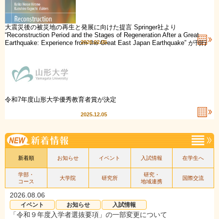
大震災後の被災地の再生と発展に向けた提言 Springer社より
“Reconstruction Period and the Stages of Regeneration After a Great
Earthquake: Experience from the Great East Japan Earthquake” が刊行
2026.02.05
されました
令和7年度山形大学優秀教育者賞が決定
2025.12.05
新着順
お知らせ
イベント
入試情報
在学生へ
学部・
研究・
大学院
研究所
国際交流
コース
地域連携
2026.08.06
イベント
お知らせ
入試情報
「令和９年度入学者選抜要項」の一部変更について