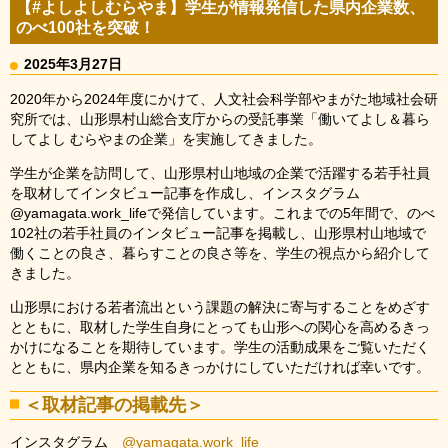
【#よしよしむらやま】学生が情報発信した県内企業数、
のべ100社を突破！
2025年3月27日
2020年から2024年度にかけて、人文社会科学部やまがた地域社会研
究所では、山形県村山総合支庁からの受託事業「働いてよし＆暮ら
してよし むらやまの企業」を実施してきました。
学生が企業を訪問して、山形県村山地域の企業で活躍する若手社員
を取材してインタビュー記事を作成し、インスタグラム
@yamagata.work_lifeで発信しています。これまでの5年間で、のべ
102社の若手社員のインタビュー記事を掲載し、山形県村山地域で
働くことの良さ、暮らすことの良さ等を、学生の視点から紹介して
きました。
山形県における若者流出という課題の解決に寄与することをめざす
とともに、取材した学生自身にとっても山形への関心を高めるきっ
かけになることを期待しています。学生の活動成果をご覧いただく
とともに、県内企業を知るきっかけにしていただければ幸いです。
＜取材記事の掲載先＞
インスタグラム
@yamagata.work_life