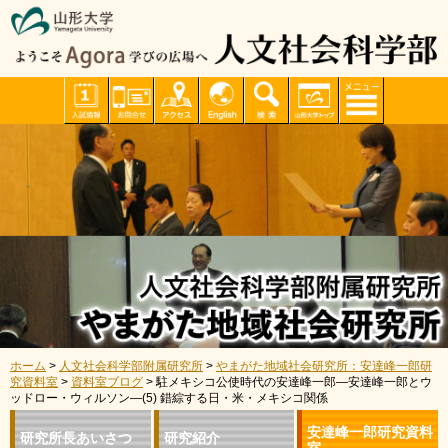
ホーム
>
人文社会科学部附属研究所
>
やまがた地域社会研究所：安達峰一郎研
究資料室
>
資料室ブログ
> 駐メキシコ公使時代の安達峰一郎―安達峰一郎とウ
ッドロー・ウィルソン―(5) 錯綜する日・米・メキシコ関係
安達峰一郎研究資料
研究所長あいさつ
研究紹介