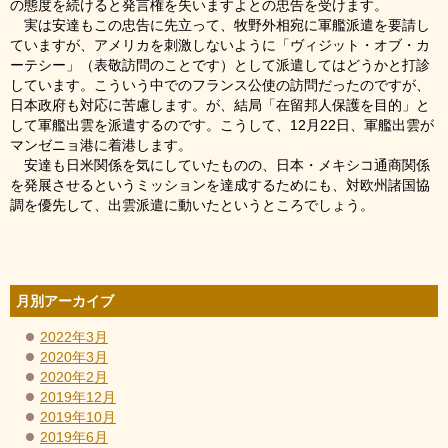
の態度を続けると発言権を失いますよとの忠告を受けます。
実は安達もこの忠告に先立って、牧野外相宛に軍艦派遣を要請し
ていますが、アメリカを刺激しないように「ヴィジット・オブ・カ
ーテシー」（表敬訪問のことです）として派遣してはどうかと打診
しています。こういう中でのフランス公使の訪問だったのですが、
日本政府も対応に苦慮します。が、結局「在留邦人保護を目的」と
して軍艦出雲を派遣するのです。こうして、12月22日、軍艦出雲が
マンゼニョ港に着港します。
安達も日米関係を気にしていたものの、日本・メキシコ通商関係
を発展させるというミッションを達成するためにも、対欧州諸国協
調を優先して、出雲派遣に動いたというところでしょう。
月別アーカイブ
2022年3月
2020年3月
2020年2月
2019年12月
2019年10月
2019年6月