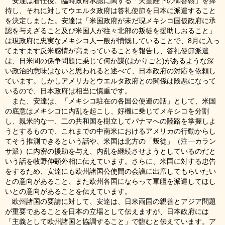
安達は着任後、臨時政府承認に関する「天皇陛下の御答翰」を捧
持し、それに対してウエルタ政府は答礼使節を日本に派遣すること
を決定しました。安達は「米国政府が未だ現メキシコ国仮政府に承
認を与えざること及び米国人が往々北部の叛徒を援助しおること」
は現政府に忠実なメキシコ人一般が憤慨していることで、8月に入っ
てますます反米感情が高まっていることを報告し、答礼使節派遣
は、日米間の係争問題に乗じて何か謀(はかりごと)があるような深
い政治的意味はないと思われると述べて、日本政府の対応を依頼し
ています。しかしアメリカとウエルタ政府との関係は険悪になって
いるので、日本政府は相当に慎重です。
また、安達は、「メキシコ駐在の各国公使連の話」として、米国
の底意はメキシコに内乱を起こし、好機に乗じてメキシコを分割
し、親米的な一、二の共和国を樹立してパナマへの陸路を掌握しよ
うとするもので、これまでの中南米におけるアメリカの行動からし
てそう推測できるという話や、米国は北方の「叛徒」（注―カラン
サ派）に内密の援助を与え、内乱を継続させようとしているのだと
いう話を牧野伸顕外相に伝えています。さらに、米国に対する忠告
をするため、安達にも欧州諸国公使間の会議に出席してもらいたい
との意向があること、また欧州各国にならって軍艦を派遣してほし
いとの意向があることを伝えています。
欧州諸国の要請に対して、安達は、日米両国の親善とアジア問題
が重要であることを日本の立場として伝えますが、日本政府には
「主義として欧州諸国と協調すること」で臨むと伝えています。ア