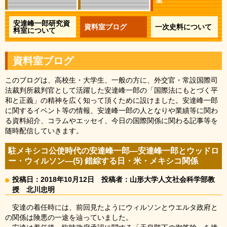
室
安達峰一郎研究資
資料室ブログ
一次史料について
料室について
資料室ブログ
このブログは、高校生・大学生、一般の方に、外交官・常設国際司
法裁判所裁判官として活躍した安達峰一郎の「国際法にもとづく平
和と正義」の精神を広く知って頂くために設けました。安達峰一郎
に関するイベント等の情報、安達峰一郎の人となりや業績等に関わ
る資料紹介、コラムやエッセイ、今日の国際関係に関わる記事等を
随時配信していきます。
駐メキシコ公使時代の安達峰一郎―安達峰一郎とウッドロ
ー・ウィルソン―(5) 錯綜する日・米・メキシコ関係
投稿日：2018年10月12日
投稿者：山形大学人文社会科学部教
授 北川忠明
安達の着任時には、前回見たようにウィルソンとウエルタ政府と
の関係は険悪の一途を辿っていました。