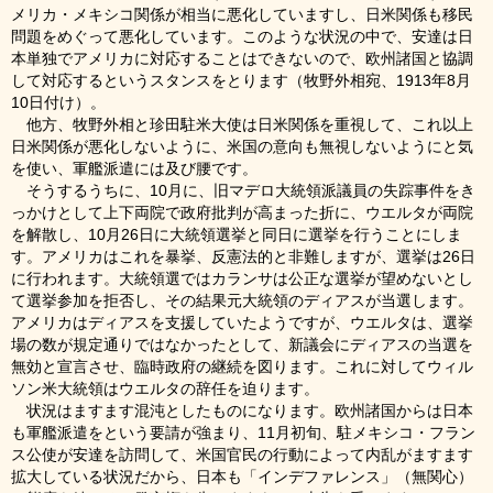
メリカ・メキシコ関係が相当に悪化していますし、日米関係も移民
問題をめぐって悪化しています。このような状況の中で、安達は日
本単独でアメリカに対応することはできないので、欧州諸国と協調
して対応するというスタンスをとります（牧野外相宛、1913年8月
10日付け）。
他方、牧野外相と珍田駐米大使は日米関係を重視して、これ以上
日米関係が悪化しないように、米国の意向も無視しないようにと気
を使い、軍艦派遣には及び腰です。
そうするうちに、10月に、旧マデロ大統領派議員の失踪事件をき
っかけとして上下両院で政府批判が高まった折に、ウエルタが両院
を解散し、10月26日に大統領選挙と同日に選挙を行うことにしま
す。アメリカはこれを暴挙、反憲法的と非難しますが、選挙は26日
に行われます。大統領選ではカランサは公正な選挙が望めないとし
て選挙参加を拒否し、その結果元大統領のディアスが当選します。
アメリカはディアスを支援していたようですが、ウエルタは、選挙
場の数が規定通りではなかったとして、新議会にディアスの当選を
無効と宣言させ、臨時政府の継続を図ります。これに対してウィル
ソン米大統領はウエルタの辞任を迫ります。
状況はますます混沌としたものになります。欧州諸国からは日本
も軍艦派遣をという要請が強まり、11月初旬、駐メキシコ・フラン
ス公使が安達を訪問して、米国官民の行動によって内乱がますます
拡大している状況だから、日本も「インデファレンス」（無関心）