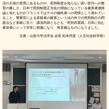
活の主張の背景にあるものや、死刑制度を知らない若い世代への教
育の難しさ、日本で死刑制度正当化の理由になっている被害者感情
論と似たものがフランスではテロの犠牲者への同情として表れてい
ること、警察官による容疑者の殺害という法の外での死刑執行の問
題点など多岐に亘り、講演内容ともども「死刑存置国」日本に住む
参加者にとって非常に刺激になり、有意義なものになりました。
文責：山形大学法学会 会長 松本邦彦（人文社会科学部）