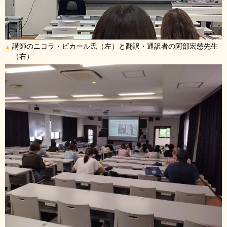
講師のニコラ・ピカール氏（左）と翻訳・通訳者の阿部宏慈先生
▲
（右）