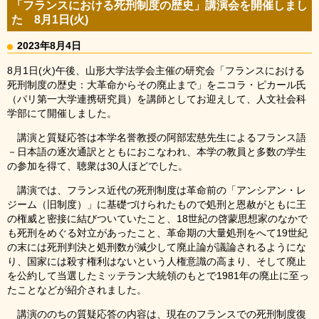
「フランスにおける死刑制度の歴史」講演会を開催しまし
た 8月1日(火)
2023年8月4日
8月1日(火)午後、山形大学法学会主催の研究会「フランスにおける
死刑制度の歴史：大革命からその廃止まで」をニコラ・ピカール氏
（パリ第一大学連携研究員）を講師としてお迎えして、人文社会科
学部にて開催しました。
講演と質疑応答は本学名誉教授の阿部宏慈先生によるフランス語
－日本語の逐次通訳とともにおこなわれ、本学の教員と多数の学生
の参加を得て、聴衆は30人ほどでした。
講演では、フランス近代の死刑制度は革命前の「アンシアン・レ
ジーム（旧制度）」に基礎づけられたもので処刑と恩赦がともに王
の権威と密接に結びついていたこと、18世紀の啓蒙思想家のなかで
も死刑をめぐる対立があったこと、革命期の大量処刑をへて19世紀
の末には死刑判決と処刑数が減少して廃止論が議論されるようにな
り、国家には殺す権利はないという人権意識の高まり、そして廃止
を公約して当選したミッテラン大統領のもとで1981年の廃止に至っ
たことなどが紹介されました。
講演ののちの質疑応答の内容は、現在のフランスでの死刑制度復