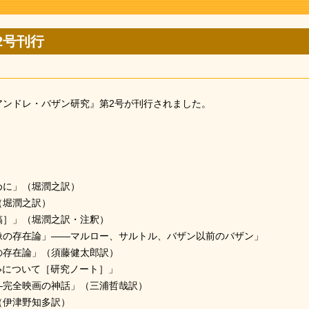
2号刊行
アンドレ・バザン研究』第2号が刊行されました。
めに」（堀潤之訳）
（堀潤之訳）
稿］」（堀潤之訳・注釈）
像の存在論」――マルロー、サルトル、バザン以前のバザン」
の存在論」（須藤健太郎訳）
e »について［研究ノート］」
―完全映画の神話」（三浦哲哉訳）
（伊津野知多訳）