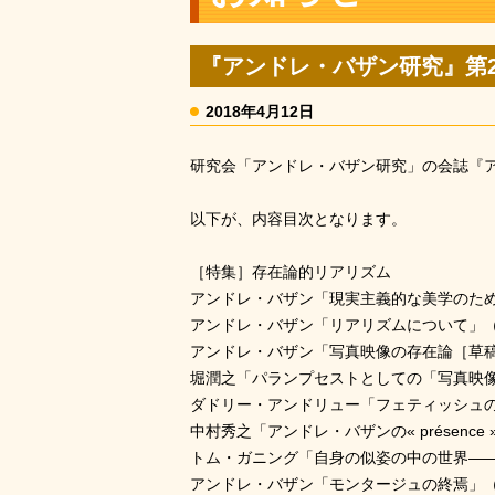
『アンドレ・バザン研究』第
2018年4月12日
研究会「アンドレ・バザン研究」の会誌『
以下が、内容目次となります。
［特集］存在論的リアリズム
アンドレ・バザン「現実主義的な美学のた
アンドレ・バザン「リアリズムについて」
アンドレ・バザン「写真映像の存在論［草
堀潤之「パランプセストとしての「写真映
ダドリー・アンドリュー「フェティッシュ
中村秀之「アンドレ・バザンの« présenc
トム・ガニング「自身の似姿の中の世界―
アンドレ・バザン「モンタージュの終焉」