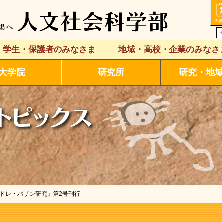
学生・保護者のみなさま
地域・高校・企業のみなさ
大学院
研究所
研究・地
ンドレ・バザン研究』第2号刊行