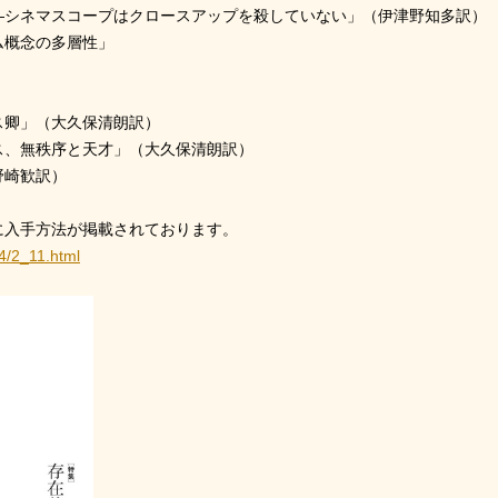
―シネマスコープはクロースアップを殺していない」（伊津野知多訳）
ム概念の多層性」
ス卿」（大久保清朗訳）
ス、無秩序と天才」（大久保清朗訳）
野崎歓訳）
に入手方法が掲載されております。
04/2_11.html