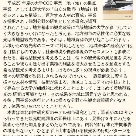
平成25 年度の大学COC 事業「地（知）の拠点
事業」として山形大学の「自立分散 型（地域）社
会システムを構築し、運営する人材の育成」事業
が採択され，個別分野の研究として本研究が認可
されたことは，地方都市の観光政策に当該地域の大学が参 与してい
く大きなきっかけになったと考える。地方都市の活性化に必要な観
光は着地型観光である。それは，地域資源の掘り起こしに始まり，
広域からの観光客のニーズ に対応しながら，地域全体の経済活性化
を目指すものであり，社会環境や自然環境のアセスメントも多岐に
わたる。着地型観光を考えることは，個々の観光客の満足度を 高め
ることや彼らを送り出す業種の利益を増大させることを起点とする
発地型観光を考えるよりも，はるかに多くの視点が必要であり，
個々の研究者が対応しきれるもの ではない。「課題解決に資する
様々な人材や情報・技術が集まる、地域コミュニティの中核」とし
て存在する大学が組織的に携わることによって，はじめて着地型観
光の 研究は可能となり，その成果を地域に還元できると思われる。
今後，同事業の進行とともに様々な分野から観光政策研究がなさ
れ，体系づけられていくことだろう。
本書は東北創生研究所のモデル都市研究として，筆者が2012 年か
ら行ってきた観光動向調査の延長線上にあり，足掛け３年にわたる
調査から得た知見をまとめたもの である。内容的には未だ中間報告
の域を出ないが，ひとまず上山市を訪れる観光客の行動パターンを