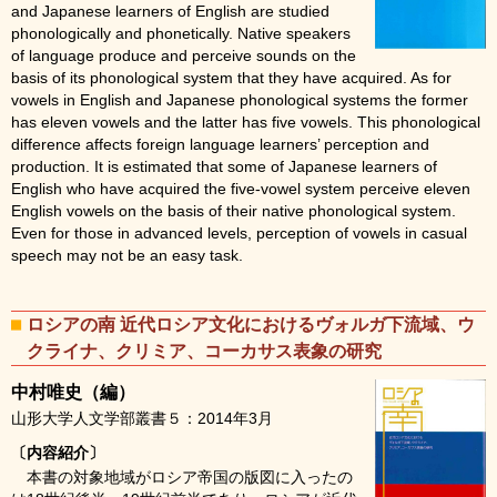
and Japanese learners of English are studied
phonologically and phonetically. Native speakers
of language produce and perceive sounds on the
basis of its phonological system that they have acquired. As for
vowels in English and Japanese phonological systems the former
has eleven vowels and the latter has five vowels. This phonological
difference affects foreign language learners’ perception and
production. It is estimated that some of Japanese learners of
English who have acquired the five-vowel system perceive eleven
English vowels on the basis of their native phonological system.
Even for those in advanced levels, perception of vowels in casual
speech may not be an easy task.
ロシアの南 近代ロシア文化におけるヴォルガ下流域、ウ
クライナ、クリミア、コーカサス表象の研究
中村唯史（編）
山形大学人文学部叢書５：2014年3月
〔内容紹介〕
本書の対象地域がロシア帝国の版図に入ったの