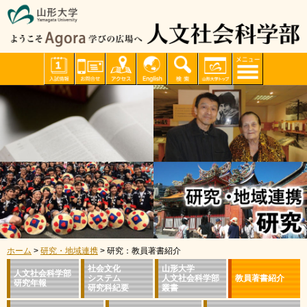
ホーム
>
研究・地域連携
> 研究：教員著書紹介
社会文化
山形大学
人文社会科学部
システム
人文社会科学部
教員著書紹介
研究年報
研究科紀要
叢書