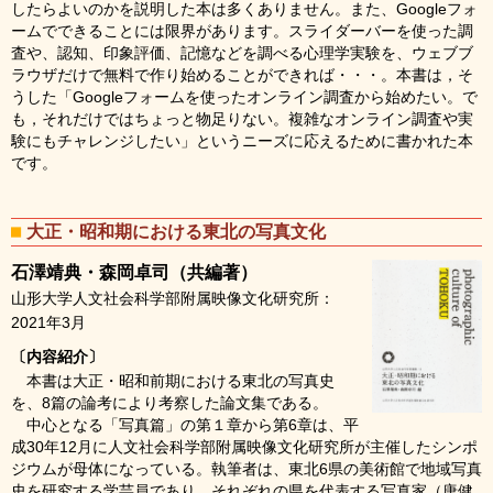
したらよいのかを説明した本は多くありません。また、Googleフォ
ームでできることには限界があります。スライダーバーを使った調
査や、認知、印象評価、記憶などを調べる心理学実験を、ウェブブ
ラウザだけで無料で作り始めることができれば・・・。本書は，そ
うした「Googleフォームを使ったオンライン調査から始めたい。で
も，それだけではちょっと物足りない。複雑なオンライン調査や実
験にもチャレンジしたい」というニーズに応えるために書かれた本
です。
大正・昭和期における東北の写真文化
石澤靖典・森岡卓司（共編著）
山形大学人文社会科学部附属映像文化研究所：
2021年3月
〔内容紹介〕
本書は大正・昭和前期における東北の写真史
を、8篇の論考により考察した論文集である。
中心となる「写真篇」の第１章から第6章は、平
成30年12月に人文社会科学部附属映像文化研究所が主催したシンポ
ジウムが母体になっている。執筆者は、東北6県の美術館で地域写真
史を研究する学芸員であり、それぞれの県を代表する写真家（唐健