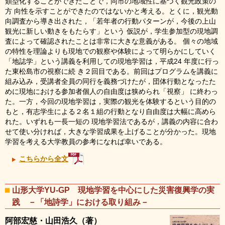
類型化することができたことで，同市の地域性に基づく観光政策の
方 向性を示すことができたのではないかと考える。とくに，観光動
向調査から導き出された，「若年者の行動パターンが，今後の上山
観光に新しい動きをもたらす」という 仮説が，学生参加型の現地調
査によって確認されたことは非常に大きな意義がある。 個々の地域
の特性を理論よりも現地での観察や体験によって明らかにしていく
「地誌学」という講義を利用しての現地学習は，平成24 年度に行っ
た東松島市の視察に続 き２回目である。前回はプログラムを講義に
組み込み，受講者全員の同行を義務づけたが，団体行動となったた
めに現地における参加者個人の自由度は狭められ「視察」 に終わっ
た。一方，今回の現地学習は，実際の観光を体験するという目的の
もと，有志学生による２名１組の行動となり自由度は大幅に高めら
れた。いずれも一長一短の 現地学習法であるが，講義の内容に合わ
せて使い分ければ，大きな学習成果を上げることが分かった。現地
学習を考える大学教員の参考になれば幸いである。
こちらから全文
山形大学YU-GP 現地学習を中心にした災害復興学の実
践 －「地詩学」における取り組み－
阿部宏慈・山田浩久（著）