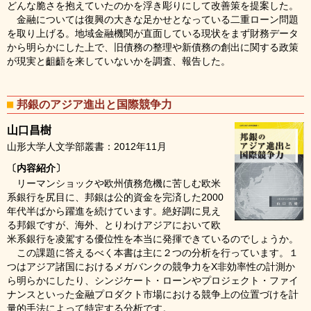
どんな脆さを抱えていたのかを浮き彫りにして改善策を提案した。
金融については復興の大きな足かせとなっている二重ローン問題
を取り上げる。地域金融機関が直面している現状をまず財務データ
から明らかにした上で、旧債務の整理や新債務の創出に関する政策
が現実と齟齬を来していないかを調査、報告した。
邦銀のアジア進出と国際競争力
山口昌樹
山形大学人文学部叢書：2012年11月
〔内容紹介〕
リーマンショックや欧州債務危機に苦しむ欧米
系銀行を尻目に、邦銀は公的資金を完済した2000
年代半ばから躍進を続けています。絶好調に見え
る邦銀ですが、海外、とりわけアジアにおいて欧
米系銀行を凌駕する優位性を本当に発揮できているのでしょうか。
この課題に答えるべく本書は主に２つの分析を行っています。１
つはアジア諸国におけるメガバンクの競争力をX非効率性の計測か
ら明らかにしたり、シンジケート・ローンやプロジェクト・ファイ
ナンスといった金融プロダクト市場における競争上の位置づけを計
量的手法によって特定する分析です。