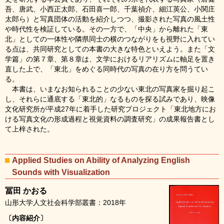
吾、唐武、小西正太郎、石田喜一郎、千葉禎介、細江英公、小関庄
太郎ら）と写真団体の活動を紹介しつつ、撮影された写真の風土性
や時代性を検証している。その一方で、「中央」から離れた「東
北」としての一体性や隣県同士の横のつながりをも視野に入れてい
る点は、共同研究としての本書の大きな特色といえよう。また「文
学篇」の第７章、第８章は、文学におけるリアリズムに軸足を置き
直した上で、「東北」をめぐる同時代の写真の在り方を問うてい
る。
本書は、いまなお知られることの少ない東北の写真家を掘り起こ
し、それらに通底する「東北的」なるものを探る試みであり、映像
文化研究所が平成27年に着手した研究プロジェクト「東北地方にお
ける写真文化の形成過程と視覚資料の調査研究」の成果報告書とし
て上梓された。
Applied Studies on Ability of Analyzing English
Sounds with Visualization
冨田 かおる
山形大学人文社会科学部叢書：2018年
〔内容紹介〕