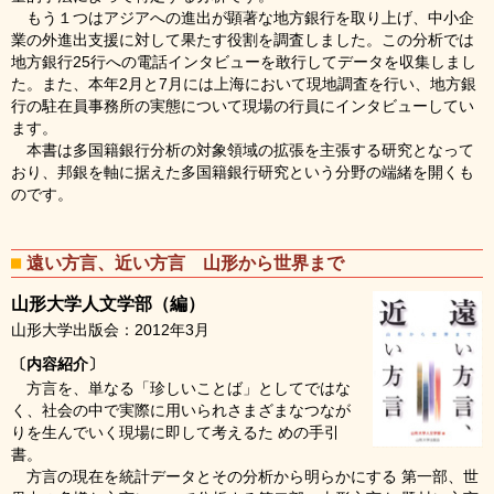
もう１つはアジアへの進出が顕著な地方銀行を取り上げ、中小企
業の外進出支援に対して果たす役割を調査しました。この分析では
地方銀行25行への電話インタビューを敢行してデータを収集しまし
た。また、本年2月と7月には上海において現地調査を行い、地方銀
行の駐在員事務所の実態について現場の行員にインタビューしてい
ます。
本書は多国籍銀行分析の対象領域の拡張を主張する研究となって
おり、邦銀を軸に据えた多国籍銀行研究という分野の端緒を開くも
のです。
遠い方言、近い方言 山形から世界まで
山形大学人文学部（編）
山形大学出版会：2012年3月
〔内容紹介〕
方言を、単なる「珍しいことば」としてではな
く、社会の中で実際に用いられさまざまなつなが
りを生んでいく現場に即して考えるた めの手引
書。
方言の現在を統計データとその分析から明らかにする 第一部、世