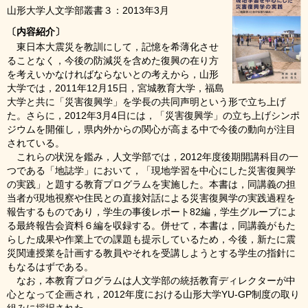
山形大学人文学部叢書３：2013年3月
〔内容紹介〕
東日本大震災を教訓にして，記憶を希薄化させ
ることなく，今後の防減災を含めた復興の在り方
を考えいかなければならないとの考えから，山形
大学では，2011年12月15日，宮城教育大学，福島
大学と共に「災害復興学」を学長の共同声明という形で立ち上げ
た。さらに，2012年3月4日には，「災害復興学」の立ち上げシンポ
ジウムを開催し，県内外からの関心が高まる中で今後の動向が注目
されている。
これらの状況を鑑み，人文学部では，2012年度後期開講科目の一
つである「地誌学」において，「現地学習を中心にした災害復興学
の実践」と題する教育プログラムを実施した。本書は，同講義の担
当者が現地視察や住民との直接対話による災害復興学の実践過程を
報告するものであり，学生の事後レポート82編，学生グループによ
る最終報告会資料６編を収録する。併せて，本書は，同講義がもた
らした成果や作業上での課題も提示しているため，今後，新たに震
災関連授業を計画する教員やそれを受講しようとする学生の指針に
もなるはずである。
なお，本教育プログラムは人文学部の統括教育ディレクターが中
心となって企画され，2012年度における山形大学YU-GP制度の取り