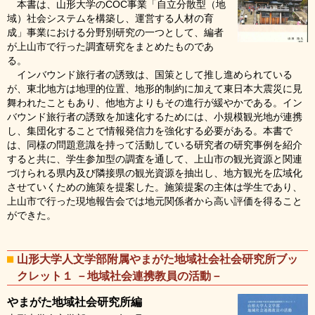
本書は、山形大学のCOC事業「自立分散型（地
域）社会システムを構築し、運営する人材の育
成」事業における分野別研究の一つとして、編者
が上山市で行った調査研究をまとめたものであ
る。
インバウンド旅行者の誘致は、国策として推し進められている
が、東北地方は地理的位置、地形的制約に加えて東日本大震災に見
舞われたこともあり、他地方よりもその進行が緩やかである。イン
バウンド旅行者の誘致を加速化するためには、小規模観光地が連携
し、集団化することで情報発信力を強化する必要がある。本書で
は、同様の問題意識を持って活動している研究者の研究事例を紹介
すると共に、学生参加型の調査を通して、上山市の観光資源と関連
づけられる県内及び隣接県の観光資源を抽出し、地方観光を広域化
させていくための施策を提案した。施策提案の主体は学生であり、
上山市で行った現地報告会では地元関係者から高い評価を得ること
ができた。
山形大学人文学部附属やまがた地域社会社会研究所ブッ
クレット１ －地域社会連携教員の活動－
やまがた地域社会研究所編