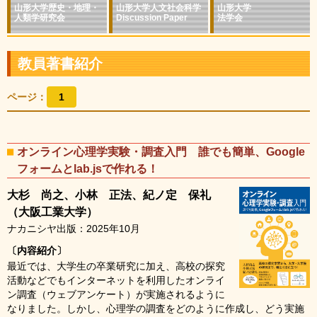
山形大学歴史・
地理・
山形大学人文社会科学
山形大学
人類学研究会
Discussion Paper
法学会
教員著書紹介
ページ：
1
オンライン心理学実験・調査入門 誰でも簡単、Google
フォームとlab.jsで作れる！
大杉 尚之、小林 正法、紀ノ定 保礼
（大阪工業大学）
ナカニシヤ出版：2025年10月
〔内容紹介〕
最近では、大学生の卒業研究に加え、高校の探究
活動などでもインターネットを利用したオンライ
ン調査（ウェブアンケート）が実施されるように
なりました。しかし、心理学の調査をどのように作成し、どう実施