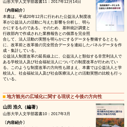
山形大学人文学部叢書11：2017年12月14日
〔内容紹介〕
本書は、平成20年12月に行われた公益法人制度改
革が公益法人の活動に与えた影響を分析し、明ら
かにするものである。そのため、基幹統計調査と
行政部内で作成された業務報告との個票を完全照
合して、法人活動の実態を明らかにするデータを整備するととも
に、改革前と改革後の完全照合データを連結したパネルデータを作
成・集計している。
公益法人制度改革の延長線上に、公益法人と類似する非営利法人で
ある学校法人及び社会福祉法人についての制度改革が行われてい
る。このような制度改革の方向性も踏まえ、本書では公益法人と学
校法人、社会福祉法人及び社会医療法人との活動実態の比較も行っ
ている。
地方観光の広域化に関する現状と今後の方向性
山田 浩久（編著）
山形大学人文学部叢書10：2017年3月
〔内容紹介〕