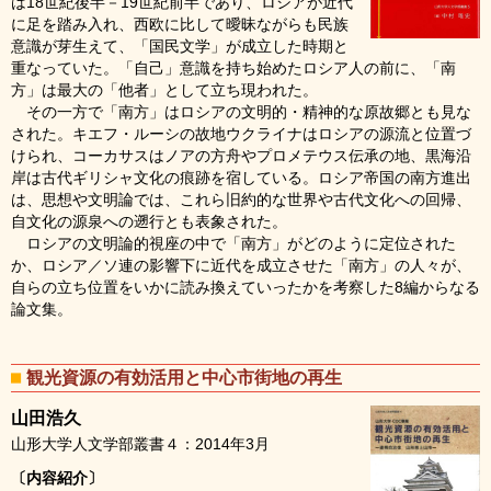
は18世紀後半－19世紀前半であり、ロシアが近代
に足を踏み入れ、西欧に比して曖昧ながらも民族
意識が芽生えて、「国民文学」が成立した時期と
重なっていた。「自己」意識を持ち始めたロシア人の前に、「南
方」は最大の「他者」として立ち現われた。
その一方で「南方」はロシアの文明的・精神的な原故郷とも見な
された。キエフ・ルーシの故地ウクライナはロシアの源流と位置づ
けられ、コーカサスはノアの方舟やプロメテウス伝承の地、黒海沿
岸は古代ギリシャ文化の痕跡を宿している。ロシア帝国の南方進出
は、思想や文明論では、これら旧約的な世界や古代文化への回帰、
自文化の源泉への遡行とも表象された。
ロシアの文明論的視座の中で「南方」がどのように定位された
か、ロシア／ソ連の影響下に近代を成立させた「南方」の人々が、
自らの立ち位置をいかに読み換えていったかを考察した8編からなる
論文集。
観光資源の有効活用と中心市街地の再生
山田浩久
山形大学人文学部叢書４：2014年3月
〔内容紹介〕