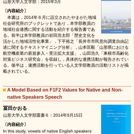
山形大学人文学部：2015年3月
〔内容紹介〕
本書は，2014年６月に設立されたやまがた地域
社会研究所のブックレットであり，本学部教員の
地域社会連携に関する活動を紹介する報告書であ
る。前半は本学部教員の岩田浩太郎「歴史文化を
活かした地域活性化事業」，下平裕之「長井市市民意向調査自由記
述に関するテキストマイニング分析」，山本匡毅「山形県における
航空機産業の新規参入・受注拡大支援」，山田浩久「東根市高齢化
対策ビジネス研究会」を収録し，具体的な連携活動が報告されてい
る。後半は，連携活動を行っている人文学部教員の活動リストが掲
載されている。
A Model Based on F1F2 Values for Native and Non-
native Speakers Speech
冨田かおる
山形大学人文学部叢書６：2014年9月15日
〔内容紹介〕
In this study, vowels of native English speakers