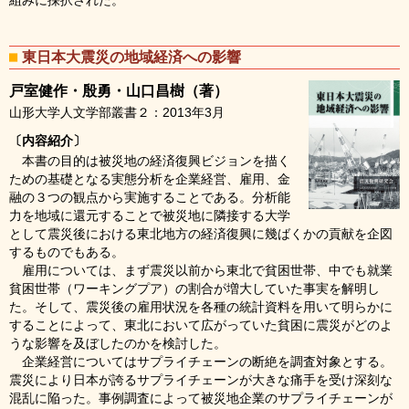
組みに採択された。
東日本大震災の地域経済への影響
戸室健作・殷勇・山口昌樹（著）
山形大学人文学部叢書２：2013年3月
〔内容紹介〕
本書の目的は被災地の経済復興ビジョンを描く
ための基礎となる実態分析を企業経営、雇用、金
融の３つの観点から実施することである。分析能
力を地域に還元することで被災地に隣接する大学
として震災後における東北地方の経済復興に幾ばくかの貢献を企図
するものでもある。
雇用については、まず震災以前から東北で貧困世帯、中でも就業
貧困世帯（ワーキングプア）の割合が増大していた事実を解明し
た。そして、震災後の雇用状況を各種の統計資料を用いて明らかに
することによって、東北において広がっていた貧困に震災がどのよ
うな影響を及ぼしたのかを検討した。
企業経営についてはサプライチェーンの断絶を調査対象とする。
震災により日本が誇るサプライチェーンが大きな痛手を受け深刻な
混乱に陥った。事例調査によって被災地企業のサプライチェーンが